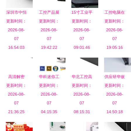
深圳市中恒
工控产品展
15寸工业平
工控电脑在
创世科技有
更新时间：
更新时间：
示 工控电
更新时间：
板电脑 宽
驾考培训中
更新时间：
限公司工控
2026-08-
脑的卓越表
2026-08-
温工控电脑
2026-08-
的核心价值
2026-08-
电脑产品列
07
现与应用
07
的理想替代
07
与应用
07
16:54:03
表
19:42:22
09:01:46
之选
19:05:16
高清解密
华科迷你工
华北工控高
供应研华嵌
更新时间：
H110 OPS
控电脑小主
更新时间：
性能嵌入式
更新时间：
入式工控机
更新时间：
电脑高清图
2026-08-
机 打造高
2026-08-
计算机，为
2026-08-
ARK3380
2026-08-
重现工控品
07
效云电脑与
07
智慧应急城
07
无风扇工业
07
21:36:25
质
工控解决方
04:15:35
市系统建设
08:15:31
上位机的技
14:50:18
案
保驾护航
术与应用解
析