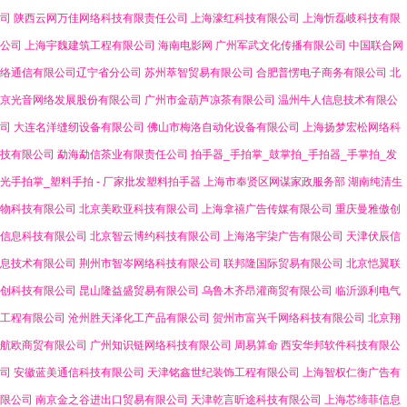
司
陕西云网万佳网络科技有限责任公司
上海濠红科技有限公司
上海忻磊岐科技有限
公司
上海宇魏建筑工程有限公司
海南电影网
广州军武文化传播有限公司
中国联合网
络通信有限公司辽宁省分公司
苏州萃智贸易有限公司
合肥普愣电子商务有限公司
北
京光音网络发展股份有限公司
广州市金葫芦凉茶有限公司
温州牛人信息技术有限公
司
大连名洋缝纫设备有限公司
佛山市梅洛自动化设备有限公司
上海扬梦宏松网络科
技有限公司
勐海勐信茶业有限责任公司
拍手器_手拍掌_鼓掌拍_手拍器_手掌拍_发
光手拍掌_塑料手拍 - 厂家批发塑料拍手器
上海市奉贤区网谋家政服务部
湖南纯清生
物科技有限公司
北京美欧亚科技有限公司
上海拿禧广告传媒有限公司
重庆曼雅傲创
信息科技有限公司
北京智云博约科技有限公司
上海洛宇柒广告有限公司
天津伏辰信
息技术有限公司
荆州市智岑网络科技有限公司
联邦隆国际贸易有限公司
北京恺翼联
创科技有限公司
昆山隆益盛贸易有限公司
乌鲁木齐昂灌商贸有限公司
临沂源利电气
工程有限公司
沧州胜天泽化工产品有限公司
贺州市富兴千网络科技有限公司
北京翔
航欧商贸有限公司
广州知识链网络科技有限公司
周易算命
西安华邦软件科技有限公
司
安徽蓝美通信科技有限公司
天津铭鑫世纪装饰工程有限公司
上海智权仁衡广告有
限公司
南京金之谷进出口贸易有限公司
天津乾言昕途科技有限公司
上海芯缔菲信息