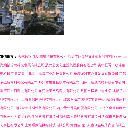
友情链接：
天气预报
昆明臧培科技有限公司
深圳市欣灵静文化教育科技有限公司
上
海灿福信息科技发展有限公司
恐龙园文化旅游集团股份有限公司
吴中区胥口欧瑶精
密机械厂
青花鱼（北京）健康产业科技有限公司
重庆诚雅茗农业发展有限公司
江苏
帝圣新材料科技有限公司
郑州祥恒通信技术有限公司
汕头市启成网络科技有限公司
重庆洋木河科技有限公司
东莞微宝网络科技有限公司
丹阳市横塘中心小学
成都子力
科技有限公司
上海器然网络科技有限公司
北京网联广域科技发展中心
温州峻峰建材
有限公司
山西全业建材销售有限公司
四川菲比寻尝商贸有限公司
河北亿金管道制造
有限公司
河南唐益轻生物科技有限公司
杭州雷谷物联科技有限公司
无锡市丰韬自动
化科技有限公司
上海瑾致佳网络科技有限公司
湘西自治州东泰联合电子商务有限公