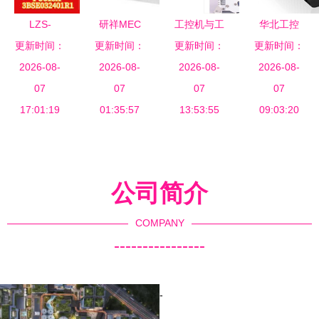
LZS-
研祥MEC
工控机与工
华北工控
A1500-3 工
更新时间：
系列低功耗
更新时间：
业平板电脑
更新时间：
更新时间：
BIS-6660
控电脑 为
2026-08-
无风扇嵌入
2026-08-
2026-08-
选型指南
2026-08-
基于Intel
工业自动化
07
式工控机
07
核心考量与
07
Atom的无
07
打造的高性
17:01:19
特种计算机
01:35:57
技术解析
13:53:55
风扇嵌入式
09:03:20
能计算核心
中的可靠之
工控电脑，
选
坚固可靠之
选
公司简介
COMPANY
----------------
-