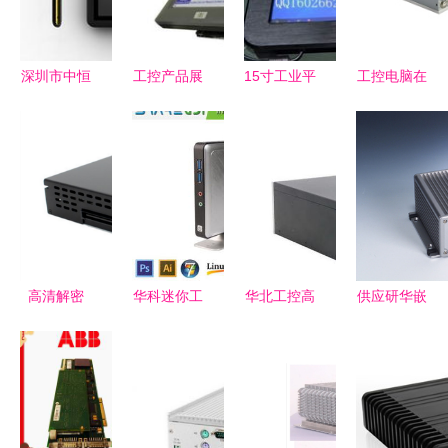
景解析
控电脑产品
解析
深圳市中恒
工控产品展
15寸工业平
工控电脑在
创世科技有
示 工控电
板电脑 宽
驾考培训中
限公司工控
脑的卓越表
温工控电脑
的核心价值
电脑产品列
现与应用
的理想替代
与应用
表
之选
高清解密
华科迷你工
华北工控高
供应研华嵌
H110 OPS
控电脑小主
性能嵌入式
入式工控机
电脑高清图
机 打造高
计算机，为
ARK3380
重现工控品
效云电脑与
智慧应急城
无风扇工业
质
工控解决方
市系统建设
上位机的技
案
保驾护航
术与应用解