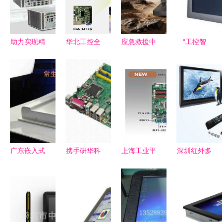
助力实现精
华北工控全
应急救援中
“工控智
准医疗!华
新打造仓库
如何挑选三
造，稳定赋
北工控手术
手持终端设
防笔记本电
能”——探
机器人系统
备嵌入式主
脑及工控电
索核心工控
控制产品方
板 赋能智
脑供应商？
电脑的技术
案
能仓储高效
与价值
运营
广东嵌入式
携手研华科
上海工业平
深圳红外多
工控机与工
技，共创工
板电脑批发
点触摸屏
控电脑产品
控智能未来
商与工控电
高分辨率4
技术特性与
脑产品详解
点触摸框批
市场应用全
发价格与工