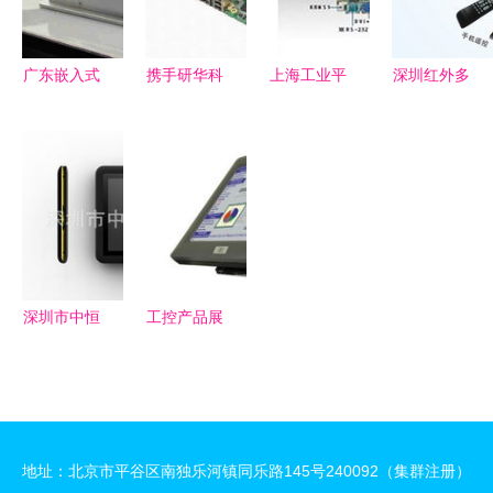
运营
广东嵌入式
携手研华科
上海工业平
深圳红外多
工控机与工
技，共创工
板电脑批发
点触摸屏
控电脑产品
控智能未来
商与工控电
高分辨率4
技术特性与
脑产品详解
点触摸框批
市场应用全
发价格与工
景解析
控电脑产品
解析
深圳市中恒
工控产品展
创世科技有
示 工控电
限公司工控
脑的卓越表
电脑产品列
现与应用
表
地址：北京市平谷区南独乐河镇同乐路145号240092（集群注册）