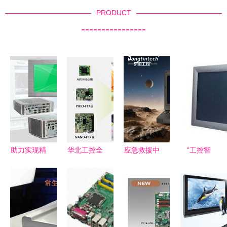
PRODUCT
----------------
助力实现精
华北工控全
应急救援中
“工控智
准医疗!华
新打造仓库
如何挑选三
造，稳定赋
北工控手术
手持终端设
防笔记本电
能”——探
机器人系统
备嵌入式主
脑及工控电
索核心工控
控制产品方
板 赋能智
脑供应商？
电脑的技术
案
能仓储高效
与价值