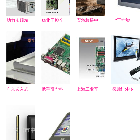
助力实现精
华北工控全
应急救援中
“工控智
准医疗!华
新打造仓库
如何挑选三
造，稳定赋
北工控手术
手持终端设
防笔记本电
能”——探
机器人系统
备嵌入式主
脑及工控电
索核心工控
控制产品方
板 赋能智
脑供应商？
电脑的技术
案
能仓储高效
与价值
运营
广东嵌入式
携手研华科
上海工业平
深圳红外多
工控机与工
技，共创工
板电脑批发
点触摸屏
控电脑产品
控智能未来
商与工控电
高分辨率4
技术特性与
脑产品详解
点触摸框批
市场应用全
发价格与工
景解析
控电脑产品