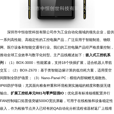
深圳市中恒创世科技有限公司作为工业自动化领域的领先企业，提供
一系列高性能、高稳定性的工控电脑产品，广泛应用于智能制造、物联
网、医疗设备和智能交通等行业。我们的工控电脑产品经严格质量控制，
推动全球工业效率与数字化转型。主产品线概述如下：
嵌入式工控机系
列：
（1）BOX-3000：性能紧凑，支持18个快插扩展，适合机器人带筋
交互；（2）BOX-Z670：基于类智能边缘计算的低功耗方案，适用受空
间限制全防护场景；（3）Nano-Panel PC：模组内部铜鳍无扇散热、
IP65防护等级：尤其面向粮食秤重和环境检测实施端的精度和数据无缝
输出。
扩展工控机单元R81与零声阻强IO：
优化原有标准核模配置并行
FAN控制端口拓普值突破500IO宽抗屏蔽，可用于在线检验和设备稳定性
嵌入，作为检验节点并入已经有的QA自动化分析流程省器材返厂上线维