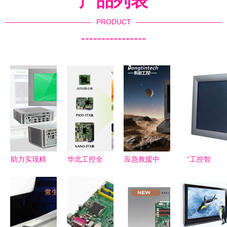
产品列表
PRODUCT
----------------
助力实现精
华北工控全
应急救援中
“工控智
准医疗!华
新打造仓库
如何挑选三
造，稳定赋
北工控手术
手持终端设
防笔记本电
能”——探
机器人系统
备嵌入式主
脑及工控电
索核心工控
控制产品方
板 赋能智
脑供应商？
电脑的技术