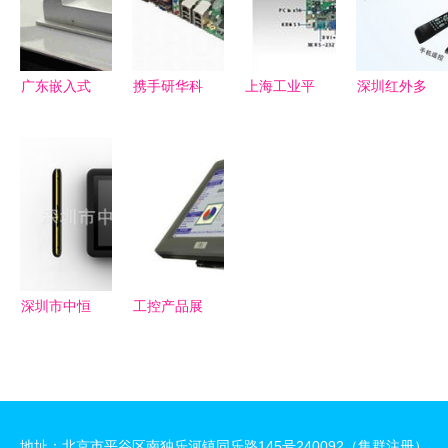
案
能仓储高效
与价值
运营
广东嵌入式
携手研华科
上海工业平
深圳红外多
工控机与工
技，共创工
板电脑批发
点触摸屏
控电脑产品
控智能未来
商与工控电
高分辨率4
技术特性与
脑产品详解
点触摸框批
市场应用全
发价格与工
景解析
控电脑产品
解析
深圳市中恒
工控产品展
创世科技有
示 工控电
限公司工控
脑的卓越表
电脑产品列
现与应用
表
地址：北京市平谷区南独乐河镇同乐路145号240092（集群注册）