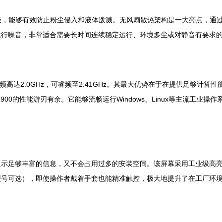
等级，能够有效防止粉尘侵入和液体泼溅。无风扇散热架构是一大亮点，通
运行噪音，非常适合需要长时间连续稳定运行、环境多尘或对静音有要求
频高达2.0GHz，可睿频至2.41GHz。其最大优势在于在提供足够计算
900的性能游刃有余。它能够流畅运行Windows、Linux等主流工
能显示足够丰富的信息，又不会占用过多的安装空间。该屏幕采用工业级高
型号可选），即使操作者戴着手套也能精准触控，极大地提升了在工厂环