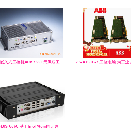
品质
嵌入式工控机ARK3380 无风扇工
LZS-A1500-3 工控电脑 为工
业上位机的技术与应用解析
造的高性能计算核心
IS-6660 基于Intel Atom的无风