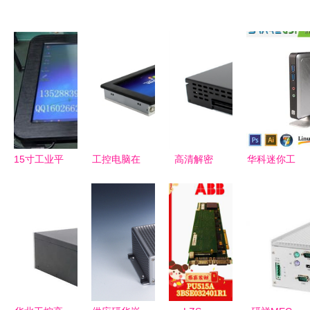
15寸工业平
工控电脑在
高清解密
华科迷你工
板电脑 宽
驾考培训中
H110 OPS
控电脑小主
温工控电脑
的核心价值
电脑高清图
机 打造高
的理想替代
与应用
重现工控品
效云电脑与
之选
质
工控解决方
案