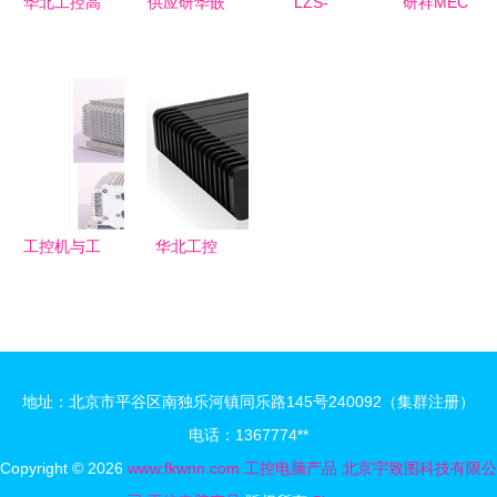
华北工控高
供应研华嵌
LZS-
研祥MEC
性能嵌入式
入式工控机
A1500-3 工
系列低功耗
计算机，为
ARK3380
控电脑 为
无风扇嵌入
智慧应急城
无风扇工业
工业自动化
式工控机
市系统建设
上位机的技
打造的高性
特种计算机
保驾护航
术与应用解
能计算核心
中的可靠之
析
选
工控机与工
华北工控
业平板电脑
BIS-6660
选型指南
基于Intel
核心考量与
Atom的无
技术解析
风扇嵌入式
地址：北京市平谷区南独乐河镇同乐路145号240092（集群注册）
工控电脑，
电话：1367774**
坚固可靠之
Copyright © 2026
www.fkwnn.com
工控电脑产品
北京宇致图科技有限公
选