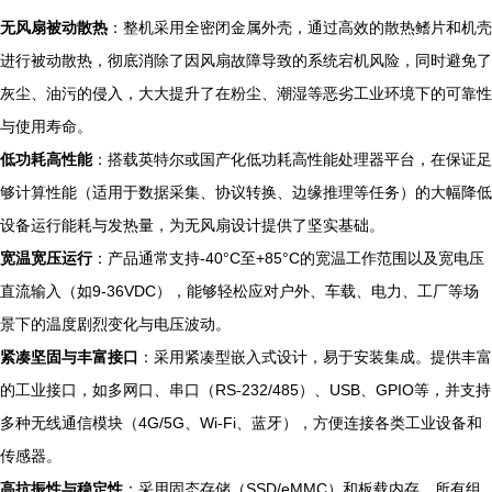
无风扇被动散热
：整机采用全密闭金属外壳，通过高效的散热鳍片和机壳
进行被动散热，彻底消除了因风扇故障导致的系统宕机风险，同时避免了
灰尘、油污的侵入，大大提升了在粉尘、潮湿等恶劣工业环境下的可靠性
与使用寿命。
低功耗高性能
：搭载英特尔或国产化低功耗高性能处理器平台，在保证足
够计算性能（适用于数据采集、协议转换、边缘推理等任务）的大幅降低
设备运行能耗与发热量，为无风扇设计提供了坚实基础。
宽温宽压运行
：产品通常支持-40°C至+85°C的宽温工作范围以及宽电压
直流输入（如9-36VDC），能够轻松应对户外、车载、电力、工厂等场
景下的温度剧烈变化与电压波动。
紧凑坚固与丰富接口
：采用紧凑型嵌入式设计，易于安装集成。提供丰富
的工业接口，如多网口、串口（RS-232/485）、USB、GPIO等，并支持
多种无线通信模块（4G/5G、Wi-Fi、蓝牙），方便连接各类工业设备和
传感器。
高抗振性与稳定性
：采用固态存储（SSD/eMMC）和板载内存，所有组