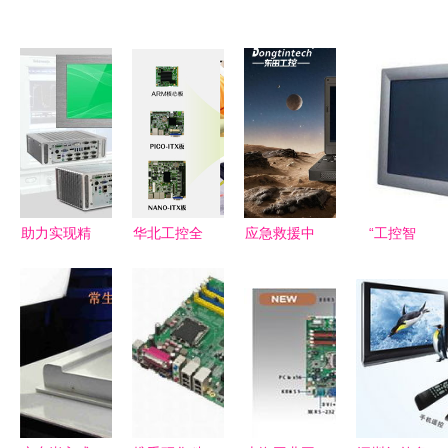
助力实现精
华北工控全
应急救援中
“工控智
准医疗!华
新打造仓库
如何挑选三
造，稳定赋
北工控手术
手持终端设
防笔记本电
能”——探
机器人系统
备嵌入式主
脑及工控电
索核心工控
控制产品方
板 赋能智
脑供应商？
电脑的技术
案
能仓储高效
与价值
运营