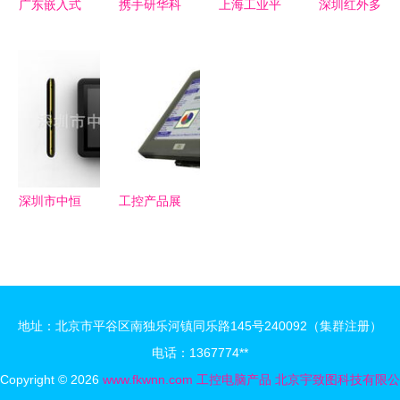
广东嵌入式
携手研华科
上海工业平
深圳红外多
工控机与工
技，共创工
板电脑批发
点触摸屏
控电脑产品
控智能未来
商与工控电
高分辨率4
技术特性与
脑产品详解
点触摸框批
市场应用全
发价格与工
景解析
控电脑产品
解析
深圳市中恒
工控产品展
创世科技有
示 工控电
限公司工控
脑的卓越表
电脑产品列
现与应用
表
地址：北京市平谷区南独乐河镇同乐路145号240092（集群注册）
电话：1367774**
Copyright © 2026
www.fkwnn.com
工控电脑产品
北京宇致图科技有限公